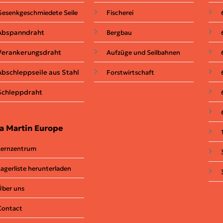
Gesenkgeschmiedete Seile
Fischerei
Abspanndraht
Bergbau
Verankerungsdraht
Aufzüge und Seilbahnen
Abschleppseile aus Stahl
Forstwirtschaft
Schleppdraht
a Martin Europe
Lernzentrum
Lagerliste herunterladen
Über uns
Contact