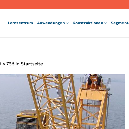
Lernzentrum
Anwendungen
Konstruktionen
Segment
6 × 736
in
Startseite