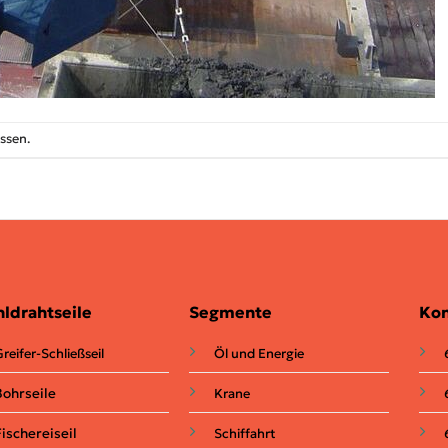
ssen.
hldrahtseile
Segmente
Kon
reifer-Schließseil
Öl und Energie
Bohrseile
Krane
Fischereiseil
Schiffahrt