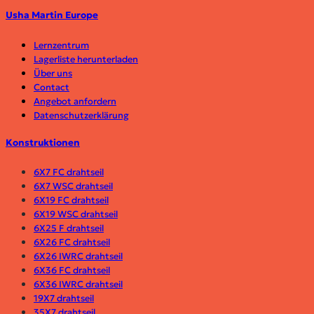
Usha Martin Europe
Lernzentrum
Lagerliste herunterladen
Über uns
Contact
Angebot anfordern
Datenschutzerklärung
Konstruktionen
6X7 FC drahtseil
6X7 WSC drahtseil
6X19 FC
drahtseil
6X19 WSC drahtseil
6X25 F
drahtseil
6X26 FC drahtseil
6X26 IWRC
drahtseil
6X36 FC
drahtseil
6X36 IWRC drahtseil
19X7
drahtseil
35X7
drahtseil