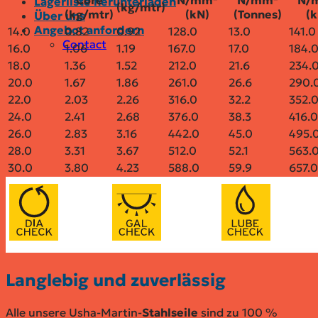
Core
N/mm²
N/mm²
N/
Lagerliste herunterladen
(kg/mtr)
(kg/mtr)
(kN)
(Tonnes)
(k
Über uns
Angebot anfordern
14.0
0.82
0.92
128.0
13.0
141.0
Contact
16.0
1.06
1.19
167.0
17.0
184.
18.0
1.36
1.52
212.0
21.6
234.
20.0
1.67
1.86
261.0
26.6
290.
22.0
2.03
2.26
316.0
32.2
352.
24.0
2.41
2.68
376.0
38.3
416.0
26.0
2.83
3.16
442.0
45.0
495.
28.0
3.31
3.67
512.0
52.1
563.
30.0
3.80
4.23
588.0
59.9
657.0
Langlebig und zuverlässig
Alle unsere Usha-Martin-
Stahlseile
sind zu 100 %