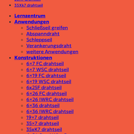
35Xk7
drahtseil
Lernzentrum
Anwendungen
Schließseil greifen
Abspanndraht
Schleppseil
Verankerungsdraht
weitere Anwendungen
Konstruktionen
6×7 FC drahtseil
6×7 WSC drahtseil
6×19 FC drahtseil
6×19 WSC drahtseil
6x25F drahtseil
6×26 FC drahtseil
6×26 IWRC drahtseil
6×36 drahtseil
6×36 IWRC drahtseil
19×7 drahtseil
35×7 drahtseil
35xK7 drahtseil