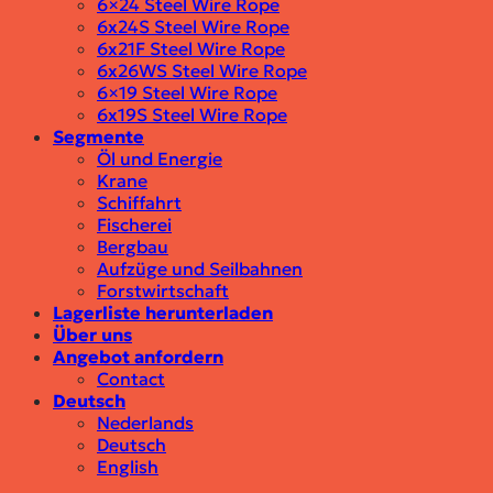
6×24 Steel Wire Rope
6x24S Steel Wire Rope
6x21F Steel Wire Rope
6x26WS Steel Wire Rope
6×19 Steel Wire Rope
6x19S Steel Wire Rope
Segmente
Öl und Energie
Krane
Schiffahrt
Fischerei
Bergbau
Aufzüge und Seilbahnen
Forstwirtschaft
Lagerliste herunterladen
Über uns
Angebot anfordern
Contact
Deutsch
Nederlands
Deutsch
English