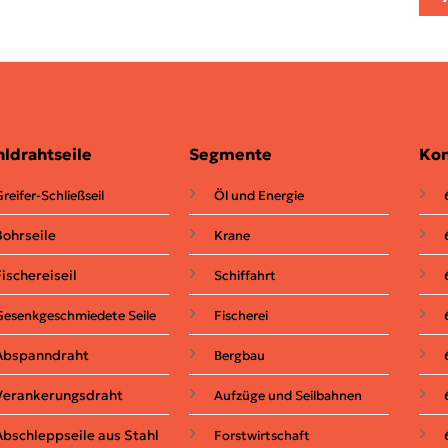
hldrahtseile
Segmente
Kon
reifer-Schließseil
Öl und Energie
Bohrseile
Krane
Fischereiseil
Schiffahrt
Gesenkgeschmiedete Seile
Fischerei
Abspanndraht
Bergbau
Verankerungsdraht
Aufzüge und Seilbahnen
Abschleppseile aus Stahl
Forstwirtschaft