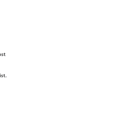
nst
st.