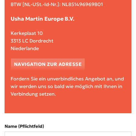
BTW [NL-USt.-Id-Nr.]: NL851496969B01
Usha Martin Europe B.V.
Kerkeplaat 10
3313 LC Dordrecht
Niederlande
NAVIGATION ZUR ADRESSE
Fordern Sie ein unverbindliches Angebot an, und
wir werden uns so bald wie möglich mit Ihnen in
Verbindung setzen.
Name (Pflichtfeld)