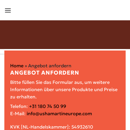
Zum
Inhalt
springen
Angebot
anfordern
✓ 100 % zertifiziert
✓ Direktlieferung
Home
»
Angebot anfordern
✓ Qualitätsgarantie
ANGEBOT ANFORDERN
✓ Breites
Bitte füllen Sie das Formular aus, um weitere
Informationen über unsere Produkte und Preise
Produktsortiment
zu erhalten.
Telefon:
+31 180 74 50 99
E-Mail:
info@ushamartineurope.com
KVK [NL-Handelskammer]: 54932610