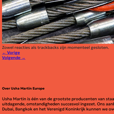
Over ons
Offerte aanvragen
Contact
Zowel reacties als trackbacks zijn momenteel gesloten.
←
Vorige
Volgende
→
Over Usha Martin Europe
Usha Martin is één van de grootste producenten van staalk
uitdagende, omstandigheden succesvol ingezet. Ons aanbod
Dubai, Bangkok en het Verenigd Koninkrijk kunnen we ove