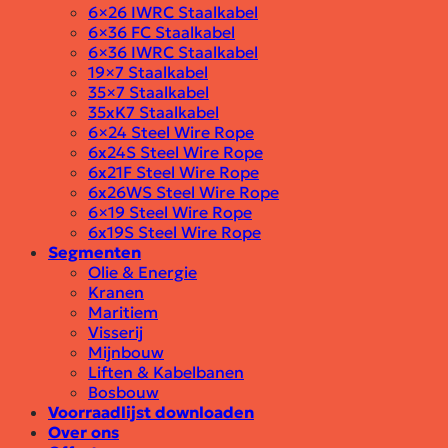
6×26 IWRC Staalkabel
6×36 FC Staalkabel
6×36 IWRC Staalkabel
19×7 Staalkabel
35×7 Staalkabel
35xK7 Staalkabel
6×24 Steel Wire Rope
6x24S Steel Wire Rope
6x21F Steel Wire Rope
6x26WS Steel Wire Rope
6×19 Steel Wire Rope
6x19S Steel Wire Rope
Segmenten
Olie & Energie
Kranen
Maritiem
Visserij
Mijnbouw
Liften & Kabelbanen
Bosbouw
Voorraadlijst downloaden
Over ons