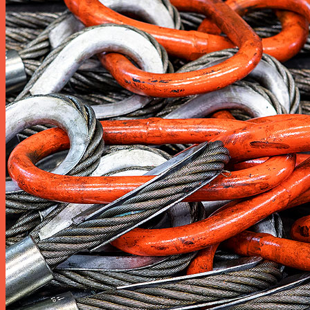
6×26 FC Staalkabel
6×26 IWRC Staalkabel
6×36 FC Staalkabel
6×36 IWRC Staalkabel
19×7 Staalkabel
35×7 Staalkabel
35xK7 Staalkabel
6×24 Steel Wire Rope
6x24S Steel Wire Rope
6x21F Steel Wire Rope
6x26WS Steel Wire Rope
6×19 Steel Wire Rope
6x19S Steel Wire Rope
Segmenten
Olie & Energie
Kranen
Maritiem
Visserij
Mijnbouw
Liften & Kabelbanen
Bosbouw
Voorraadlijst downloaden