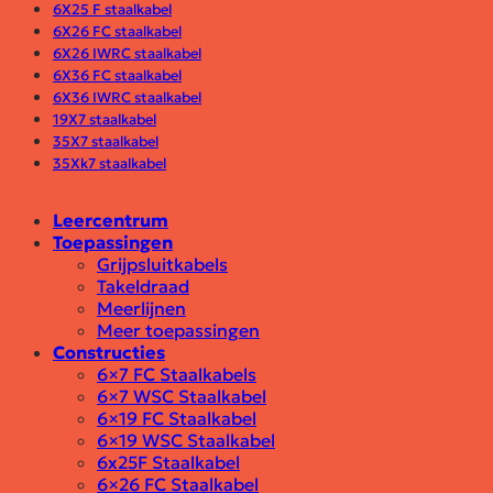
6X25 F staalkabel
6X26 FC staalkabel
6X26 IWRC staalkabel
6X36 FC staalkabel
6X36 IWRC staalkabel
19X7 staalkabel
35X7 staalkabel
35Xk7 staalkabel
Leercentrum
Toepassingen
Grijpsluitkabels
Takeldraad
Meerlijnen
Meer toepassingen
Constructies
6×7 FC Staalkabels
6×7 WSC Staalkabel
6×19 FC Staalkabel
6×19 WSC Staalkabel
6x25F Staalkabel
6×26 FC Staalkabel