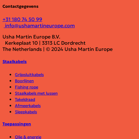
Contactgegevens
+31 180 74 50 99
info@ushamartineurope.com
Usha Martin Europe B.V.
Kerkeplaat 10 | 3313 LC Dordrecht
The Netherlands | © 2024 Usha Martin Europe
Staalkabels
Grijpsluitkabels
Boorlijnen
Fishing rope
Staalkabels met lussen
Takeldraad
Afmeerkabels
Sleepkabels
Toepassingen
Olie & energie