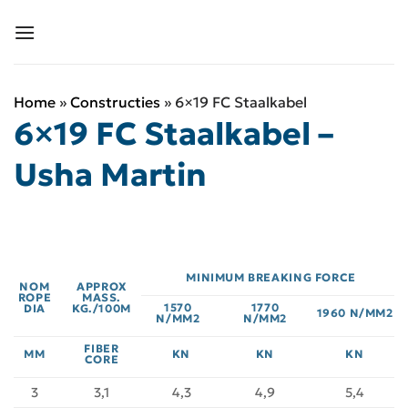
Ga
naar
inhoud
Home
»
Constructies
»
6×19 FC Staalkabel
6×19 FC Staalkabel –
Usha Martin
MINIMUM BREAKING FORCE
NOM
APPROX
ROPE
MASS.
1570
1770
DIA
KG./100M
1960 N/MM2
N/MM2
N/MM2
FIBER
MM
KN
KN
KN
CORE
3
3,1
4,3
4,9
5,4