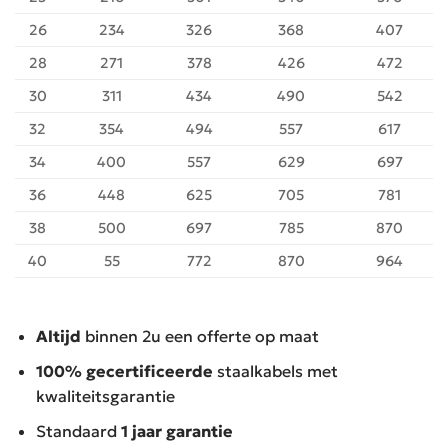
26
234
326
368
407
28
271
378
426
472
30
311
434
490
542
32
354
494
557
617
34
400
557
629
697
36
448
625
705
781
38
500
697
785
870
40
55
772
870
964
Altijd
binnen 2u een offerte op maat
100% gecertificeerde
staalkabels met
kwaliteitsgarantie
Standaard
1 jaar garantie