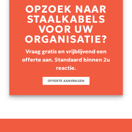
OPZOEK NAAR
STAALKABELS
VOOR UW
ORGANISATIE?
Vraag gratis en vrijblijvend een
offerte aan. Standaard binnen 2u
reactie.
OFFERTE AANVRAGEN