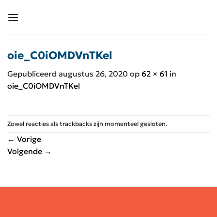
Ga
naar
inhoud
oie_C0iOMDVnTKel
Gepubliceerd
augustus 26, 2020
op
62 × 61
in
oie_C0iOMDVnTKel
Zowel reacties als trackbacks zijn momenteel gesloten.
←
Vorige
Volgende
→