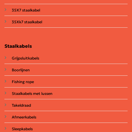
35X7 staalkabel
35Xk7 staalkabel
Staalkabels
Grijpsluitkabels
Boorlijnen
Fishing rope
Staalkabels met lussen
Takeldraad
Afmeerkabels
Sleepkabels