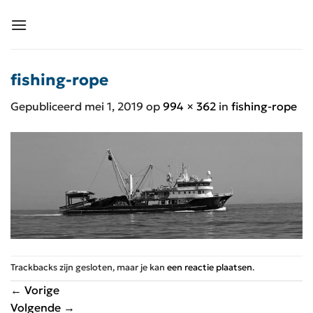
Ga
naar
inhoud
fishing-rope
Gepubliceerd
mei 1, 2019
op
994 × 362
in
fishing-rope
Trackbacks zijn gesloten, maar je kan
een reactie plaatsen
.
←
Vorige
Volgende
→