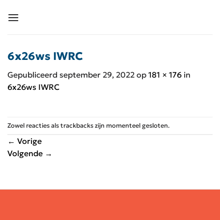
Ga
naar
inhoud
6x26ws IWRC
Gepubliceerd
september 29, 2022
op
181 × 176
in
6x26ws IWRC
Zowel reacties als trackbacks zijn momenteel gesloten.
←
Vorige
Volgende
→