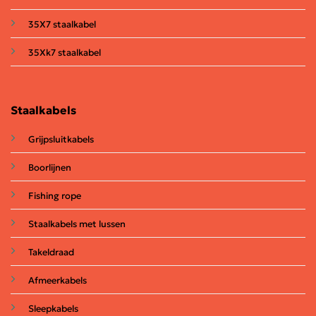
35X7 staalkabel
35Xk7 staalkabel
Staalkabels
Grijpsluitkabels
Boorlijnen
Fishing rope
Staalkabels met lussen
Takeldraad
Afmeerkabels
Sleepkabels