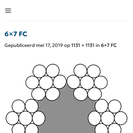
Ga
naar
inhoud
6×7 FC
Gepubliceerd
mei 17, 2019
op
1131 × 1131
in
6×7 FC