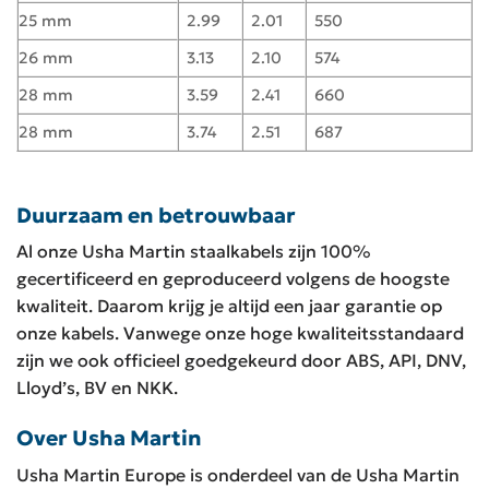
25 mm
2.99
2.01
550
26 mm
3.13
2.10
574
28 mm
3.59
2.41
660
28 mm
3.74
2.51
687
Duurzaam en betrouwbaar
Al onze Usha Martin staalkabels zijn 100%
gecertificeerd en geproduceerd volgens de hoogste
kwaliteit. Daarom krijg je altijd een jaar garantie op
onze kabels. Vanwege onze hoge kwaliteitsstandaard
zijn we ook officieel goedgekeurd door ABS, API, DNV,
Lloyd’s, BV en NKK.
Over Usha Martin
Usha Martin Europe is onderdeel van de Usha Martin