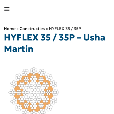
Ga
naar
inhoud
Home
»
Constructies
»
HYFLEX 35 / 35P
HYFLEX 35 / 35P – Usha
Martin