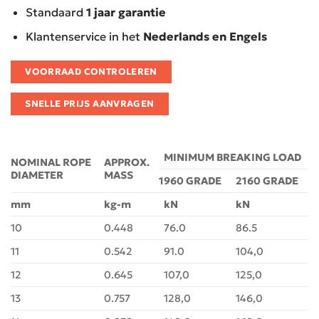
Standaard
1 jaar garantie
Klantenservice in het
Nederlands en Engels
VOORRAAD CONTROLEREN
SNELLE PRIJS AANVRAGEN
MINIMUM BREAKING LOAD
NOMINAL ROPE
APPROX.
DIAMETER
MASS
1960 GRADE
2160 GRADE
mm
kg-m
kN
kN
10
0.448
76.0
86.5
11
0.542
91.0
104,0
12
0.645
107,0
125,0
13
0.757
128,0
146,0